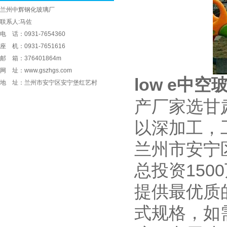
兰州中辉钢化玻璃厂
联系人:马佐
电 话：0931-7654360
座 机：0931-7651616
邮 箱：376401864m
网 址：www.gszhgs.com
low e中空
地 址：兰州市安宁区安宁堡红艺村
产厂家选甘
以深加工，
兰州市安宁
总投资15
提供最优质
式规格，如