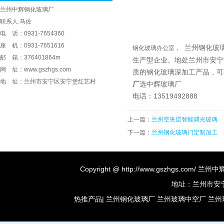
兰州中辉钢化玻璃厂
联系人:马佐
电 话：0931-7654360
座 机：0931-7651616
兰州钢化玻
钢化玻璃办公室，
邮 箱：376401864m
生产型企业。地处兰州市安宁
网 址：www.gszhgs.com
质的钢化玻璃深加工产品，可
地 址：兰州市安宁区安宁堡红艺村
厂
选中辉玻璃厂
电话：13519492888
上一篇：
兰州空夹层智能调光玻璃
下一篇：
兰州钢化玻璃门定制加工
Copyright @ http://www.gszhgs.co
地址：兰州市安宁区
热推产品
|
兰州钢化玻璃厂
兰州玻璃中空厂
兰州